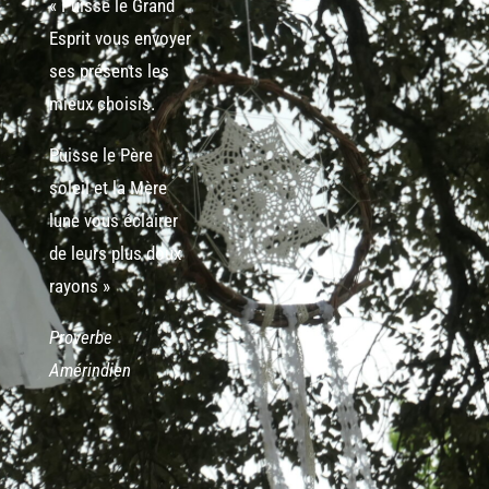
« Puisse le Grand
Esprit vous envoyer
ses présents les
mieux choisis.
Puisse le Père
soleil et la Mère
lune vous éclairer
de leurs plus doux
rayons »
Proverbe
Amérindien